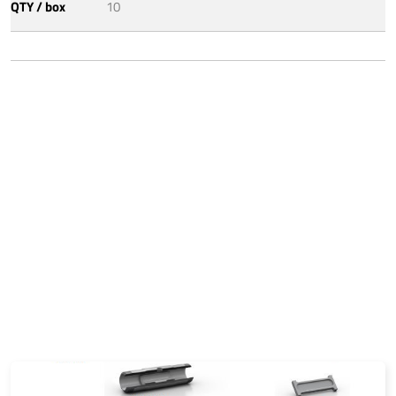
QTY / box
10