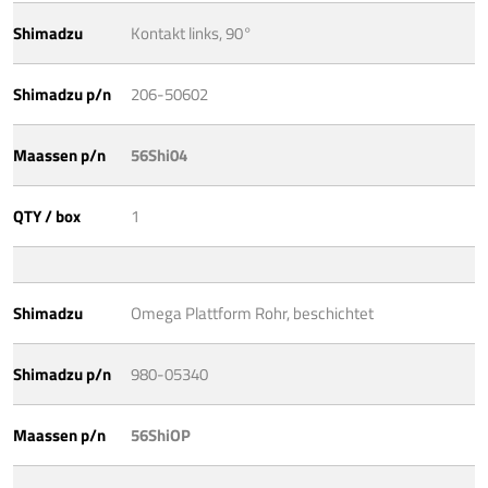
Shimadzu
Kontakt links, 90°
Shimadzu p/n
206-50602
Maassen p/n
56Shi04
QTY / box
1
Shimadzu
Omega Plattform Rohr, beschichtet
Shimadzu p/n
980-05340
Maassen p/n
56ShiOP